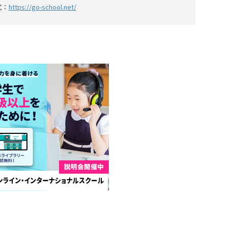
式：
https://go-school.net/