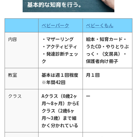
ベビーパーク
ベビーくもん
内容
・マザーリング
絵本・知育カード・
・アクティビティ
うたCD・やりとりぶ
・発達診断チェッ
っく・（文房具）・
ク
保護者向け冊子
教室
基本は週１回程度
月１回
※年間42回
クラス
Aクラス（0歳2ヶ
ー
月〜8ヶ月）からE
クラス（2歳6ヶ
月〜3歳）まで細
かく分かれている