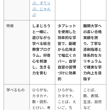
ぷ、すてっ
ぷ、じゃん
ぷ
特徴
しまじろう
タブレット
難関大学へ
と一緒に、
を使用した
の高い合格
遊びながら
効率的な学
実績を誇
学べる総合
習で、基礎
り、丁寧な
教育プログ
から応用ま
添削指導と
ラム。好奇
で幅広くカ
体系的なカ
心を刺激
バー。自学
リキュラム
し、生きる
自習の習慣
で確実な学
力を育む
づけに効果
力向上を目
的
指す
学べるもの
ひらがな、
ひらがな、
ことば、
カタカナ、
カタカナ、
数、表現、
数・図形、
ことば、え
生活、自然
とけい、考
いご、ち
など