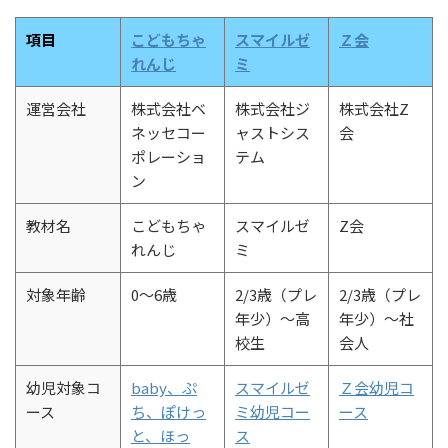
項目
こどもちゃ
スマイルゼ
Ｚ会
れんじ
ミ
運営会社
株式会社ベ
株式会社ジ
株式会社Z
ネッセコー
ャストシス
会
ポレーショ
テム
ン
教材名
こどもちゃ
スマイルゼ
Z会
れんじ
ミ
対象年齢
0～6歳
2/3歳（プレ
2/3歳（プレ
年少）～高
年少）～社
校生
会人
幼児対象コ
baby、ぷ
スマイルゼ
Ｚ会幼児コ
ース
ち、ぽけっ
ミ幼児コー
ース
と、ほっ
ス