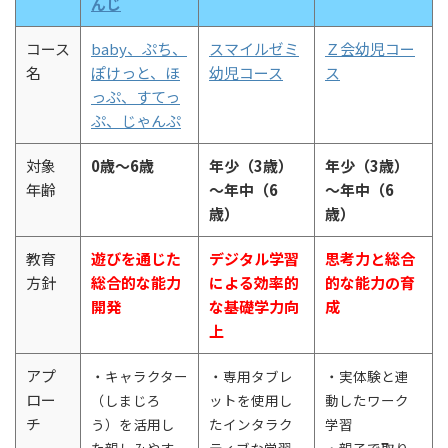
んじ
コース
baby、ぷち、
スマイルゼミ
Ｚ会幼児コー
名
ぽけっと、ほ
幼児コース
ス
っぷ、すてっ
ぷ、じゃんぷ
対象
0歳～6歳
年少（3歳）
年少（3歳）
年齢
～年中（6
～年中（6
歳）
歳）
教育
遊びを通じた
デジタル学習
思考力と総合
方針
総合的な能力
による効率的
的な能力の育
開発
な基礎学力向
成
上
アプ
・キャラクター
・専用タブレ
・実体験と連
ロー
（しまじろ
ットを使用し
動したワーク
チ
う）を活用し
たインタラク
学習