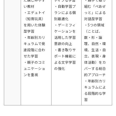
た親しみやす
ティブな学習
・親子で取り
い教材
・自動学習プ
組む「ぺあぜ
・エデュトイ
ランによる個
っと」による
（知育玩具）
別最適化
対話型学習
を用いた体験
・ゲーミフィ
・5つの領域
型学習
ケーションを
（ことば、
・年齢別カリ
活用した学習
数・形・論
キュラムで発
意欲の向上
理、自然・環
達段階に合わ
・書き取りサ
境、生活・自
せた学習
ポート機能に
立、表現・身
・親子のコミ
よる文字学習
体活動）をカ
ュニケーショ
の強化
バーする総合
ンを重視
的アプローチ
・年齢別カリ
キュラムによ
る段階的な学
習