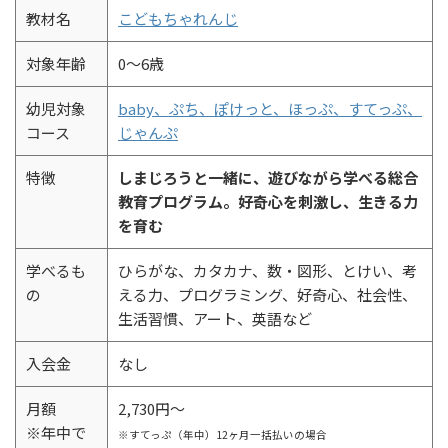
教材名
こどもちゃれんじ
対象年齢
0～6歳
幼児対象
baby、ぷち、ぽけっと、ほっぷ、すてっぷ、
コース
じゃんぷ
特徴
しまじろうと一緒に、遊びながら学べる総合
教育プログラム。好奇心を刺激し、生きる力
を育む
学べるも
ひらがな、カタカナ、数・図形、とけい、考
の
える力、プログラミング、好奇心、社会性、
生活習慣、アート、英語など
入会金
なし
月額
2,730円～
※年中で
※すてっぷ（年中）12ヶ月一括払いの場合