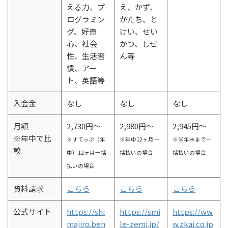
える力、プ
え、かず、
ログラミン
かたち、と
グ、好奇
けい、せい
心、社会
かつ、しぜ
性、生活習
ん等
慣、アー
ト、英語等
入会金
なし
なし
なし
月額
2,730円～
2,980円～
2,945円～
※年中で比
※すてっぷ（年
※年中12ヶ月一
※学年末まで一
較
中）12ヶ月一括
括払いの場合
括払いの場合
払いの場合
資料請求
こちら
こちら
こちら
公式サイト
https://shi
https://smi
https://ww
majiro.ben
le-zemi.jp/
w.zkai.co.jp