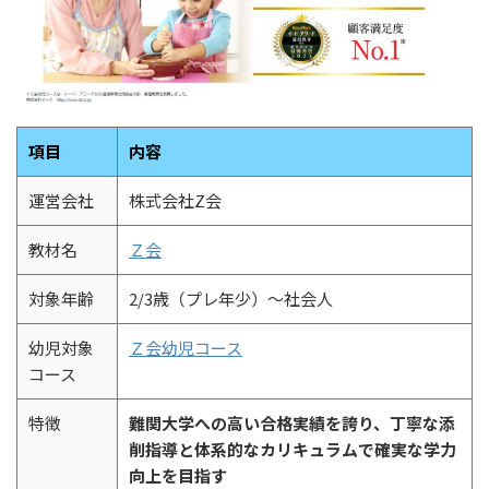
項目
内容
運営会社
株式会社Z会
教材名
Ｚ会
対象年齢
2/3歳（プレ年少）～社会人
幼児対象
Ｚ会幼児コース
コース
特徴
難関大学への高い合格実績を誇り、丁寧な添
削指導と体系的なカリキュラムで確実な学力
向上を目指す