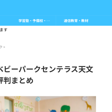
学習塾・予備校・教室
通信教育・教材
ます
ク
>
ベビーパークセンテラス天文
評判まとめ