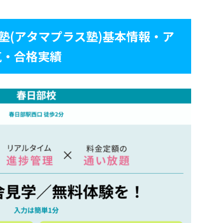
+塾(アタマプラス塾)基本情報・ア
気・合格実績