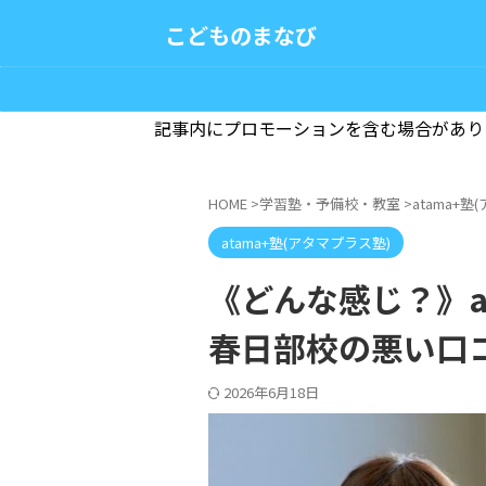
こどものまなび
記事内にプロモーションを含む場合があり
HOME
>
学習塾・予備校・教室
>
atama+
atama+塾(アタマプラス塾)
《どんな感じ？》at
春日部校の悪い口
2026年6月18日