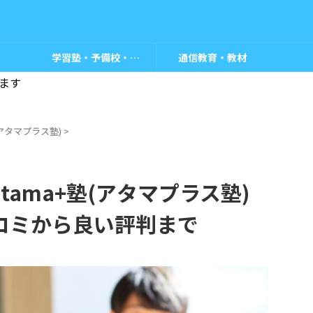
学習塾・予備校・教室
通信教育・教材
ます
塾(アタマプラス塾)
>
ama+塾(アタマプラス塾)
コミから良い評判まで