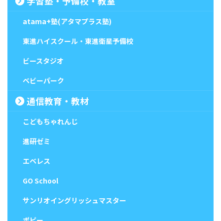
学習塾・予備校・教室
atama+塾(アタマプラス塾)
東進ハイスクール・東進衛星予備校
ビースタジオ
ベビーパーク
通信教育・教材
こどもちゃれんじ
進研ゼミ
エベレス
GO School
サンリオイングリッシュマスター
ポピー