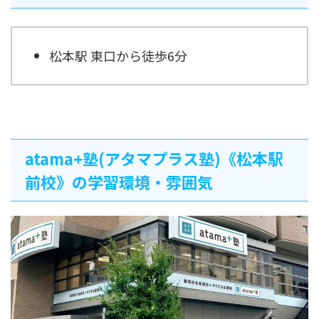
松本駅 東口から徒歩6分
atama+塾(アタマプラス塾)《松本駅
前校》の学習環境・雰囲気