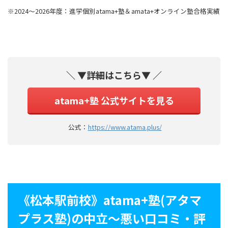
※2024～2026年度：進学個別atama+塾＆amata+オンライン塾合格実績
＼ ▼詳細はこちら▼ ／
atama+塾 公式サイトを見る
公式：
https://www.atama.plus/
《松本駅前校》atama+塾(アタマ
プラス塾)の中立〜悪い口コミ・評