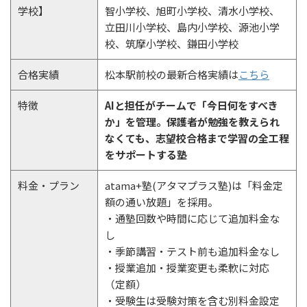
学校】
智小学校、旭町小学校、清水小学校、
立田川小学校、島内小学校、源池小学
校、筑摩小学校、鎌田小学校
合格実績
松本駅前校の最新合格実績は
こちら
特徴
AIと担任がチームで「今日何をすべき
か」を管理。保護者が勉強を教えられ
なくても、志望校合格まで学習の全工程
をサポートする塾
料金・プラン
atama+塾(アタマプラス塾)は「料金定
額の通い放題」を採用。
・通塾回数や時間に応じて追加料金な
し
・季節講習・テスト前も追加料金なし
・授業追加・授業変更も柔軟に対応
（定額）
・受験生は受験対策を含む別料金設定