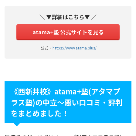
＼ ▼詳細はこちら▼ ／
atama+塾 公式サイトを見る
公式：
https://www.atama.plus/
《西新井校》atama+塾(アタマプ
ラス塾)の中立〜悪い口コミ・評判
をまとめました！