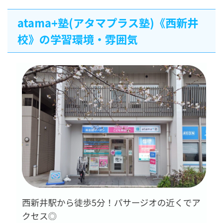
atama+塾(アタマプラス塾)《西新井
校》の学習環境・雰囲気