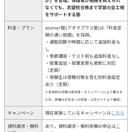
か」を管理。保護者が勉強を教えられ
なくても、志望校合格まで学習の全工程
をサポートする塾
料金・プラン
atama+塾(アタマプラス塾)は「料金定
額の通い放題」を採用。
・通塾回数や時間に応じて追加料金な
し
・季節講習・テスト前も追加料金なし
・授業追加・授業変更も柔軟に対応
（定額）
・受験生は受験対策を含む別料金設定
あり（定額）
※具体的な月額は各校舎・キャンペーンにより異なる
ため、詳細はお住まいの校舎・公式サイトより確認。
キャンペーン
現在実施しているキャンペーンは
こちら
資料請求・無料
あり。資料請求・無料体験の申込は
こ