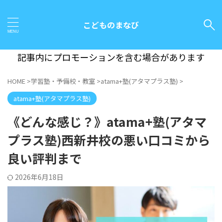
こどものまなび
記事内にプロモーションを含む場合があります
HOME
>
学習塾・予備校・教室
>
atama+塾(アタマプラス塾)
>
atama+塾(アタマプラス塾)
《どんな感じ？》atama+塾(アタマ
プラス塾)西新井校の悪い口コミから
良い評判まで
2026年6月18日