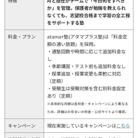
特徴
AIと担任がチームで「今日何をすべき
か」を管理。保護者が勉強を教えられ
なくても、志望校合格まで学習の全工程
をサポートする塾
料金・プラン
atama+塾(アタマプラス塾)は「料金定
額の通い放題」を採用。
・通塾回数や時間に応じて追加料金な
し
・季節講習・テスト前も追加料金なし
・授業追加・授業変更も柔軟に対応
（定額）
・受験生は受験対策を含む別料金設定
あり（定額）
※具体的な月額は各校舎・キャンペーンにより異なる
ため、詳細はお住まいの校舎・公式サイトより確認。
キャンペーン
現在実施しているキャンペーンは
こちら