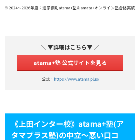
※2024～2026年度：進学個別atama+塾＆amata+オンライン塾合格実績
＼ ▼詳細はこちら▼ ／
atama+塾 公式サイトを見る
公式：
https://www.atama.plus/
《上田インター校》atama+塾(ア
タマプラス塾)の中立〜悪い口コ