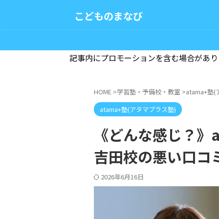
こどものまなび
記事内にプロモーションを含む場合があり
HOME
>
学習塾・予備校・教室
>
atama+
atama+塾(アタマプラス塾)
《どんな感じ？》at
吉田校の悪い口コ
2026年6月16日