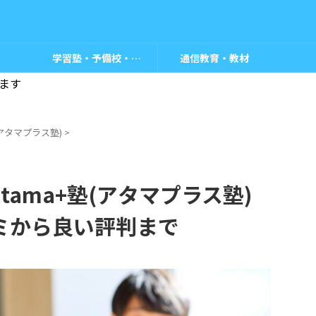
学習塾・予備校・教室
通信教育・教材
ます
塾(アタマプラス塾)
>
ama+塾(アタマプラス塾)
ミから良い評判まで