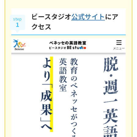
ビースタジオ
公式サイト
にア
step
1
クセス