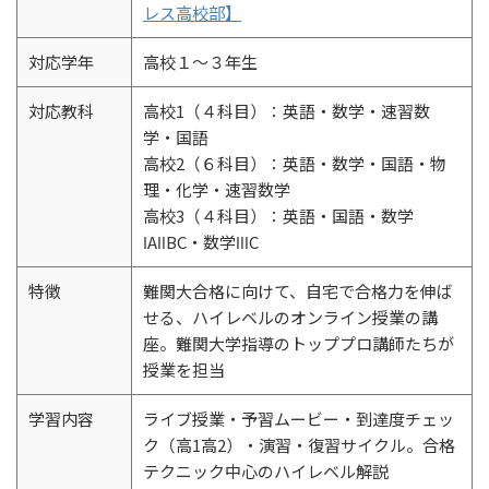
レス高校部】
対応学年
高校１〜３年生
対応教科
高校1（４科目）：英語・数学・速習数
学・国語
高校2（６科目）：英語・数学・国語・物
理・化学・速習数学
高校3（４科目）：英語・国語・数学
ⅠAⅡBC・数学ⅢC
特徴
難関大合格に向けて、自宅で合格力を伸ば
せる、ハイレベルのオンライン授業の講
座。難関大学指導のトッププロ講師たちが
授業を担当
学習内容
ライブ授業・予習ムービー・到達度チェッ
ク（高1高2）・演習・復習サイクル。合格
テクニック中心のハイレベル解説