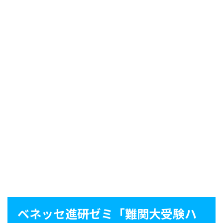
ベネッセ進研ゼミ「難関大受験ハ