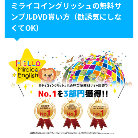
ミライコイングリッシュの無料サ
ンプルDVD貰い方（勧誘気にしな
くてOK）