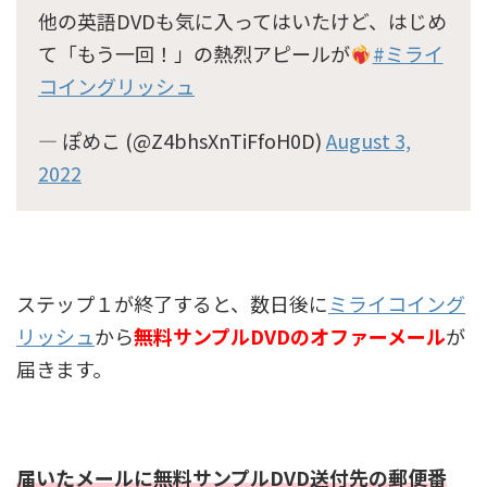
他の英語DVDも気に入ってはいたけど、はじめ
て「もう一回！」の熱烈アピールが
#ミライ
コイングリッシュ
— ぽめこ (@Z4bhsXnTiFfoH0D)
August 3,
2022
ステップ１が終了すると、数日後に
ミライコイング
リッシュ
から
無料サンプルDVDのオファーメール
が
届きます。
届いたメールに無料サンプルDVD送付先の郵便番