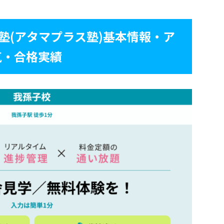
+塾(アタマプラス塾)基本情報・ア
気・合格実績