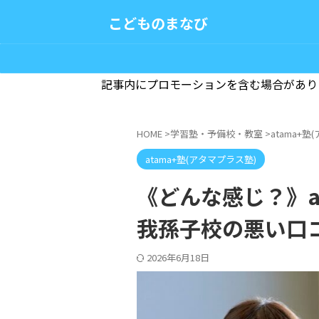
こどものまなび
記事内にプロモーションを含む場合があり
HOME
>
学習塾・予備校・教室
>
atama+
atama+塾(アタマプラス塾)
《どんな感じ？》at
我孫子校の悪い口
2026年6月18日