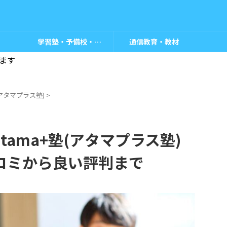
学習塾・予備校・教室
通信教育・教材
ます
塾(アタマプラス塾)
>
ama+塾(アタマプラス塾)
コミから良い評判まで