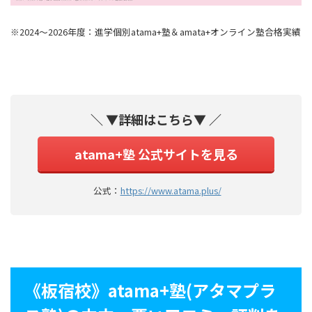
※2024～2026年度：進学個別atama+塾＆amata+オンライン塾合格実績
＼ ▼詳細はこちら▼ ／
atama+塾 公式サイトを見る
公式：
https://www.atama.plus/
《板宿校》atama+塾(アタマプラ