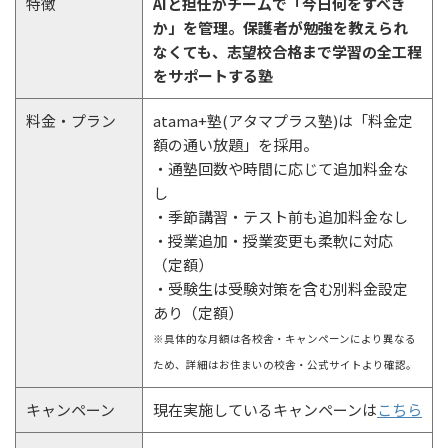
特徴
AIと担任がチームで「今日何をすべき
か」を管理。保護者が勉強を教えられ
なくても、志望校合格まで学習の全工程
をサポートする塾
料金・プラン
atama+塾(アタマプラス塾)は「料金定
額の通い放題」を採用。
・通塾回数や時間に応じて追加料金な
し
・季節講習・テスト前も追加料金なし
・授業追加・授業変更も柔軟に対応
（定額）
・受験生は受験対策を含む別料金設定
あり（定額）
※具体的な月額は各校舎・キャンペーンにより異なる
ため、詳細はお住まいの校舎・公式サイトより確認。
キャンペーン
現在実施しているキャンペーンは
こちら