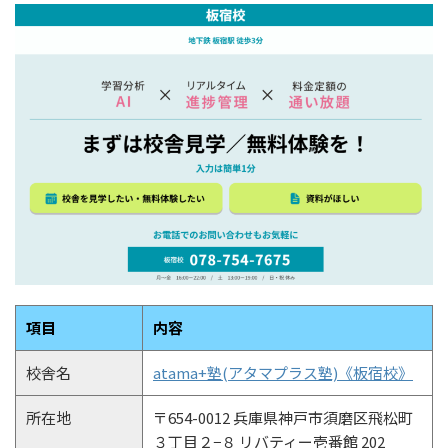
項目
内容
校舎名
atama+塾(アタマプラス塾)《板宿校》
所在地
〒654-0012 兵庫県神戸市須磨区飛松町
３丁目２−８ リバティー壱番館 202