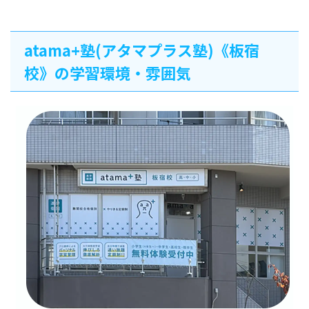
atama+塾(アタマプラス塾)《板宿
校》の学習環境・雰囲気