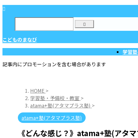
こどものまなび
学習塾
記事内にプロモーションを含む場合があります
HOME
>
学習塾・予備校・教室
>
atama+塾(アタマプラス塾)
>
atama+塾(アタマプラス塾)
《どんな感じ？》atama+塾(アタ