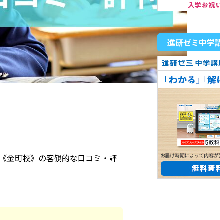
進研ゼミ中学
塾)《金町校》の客観的な口コミ・評