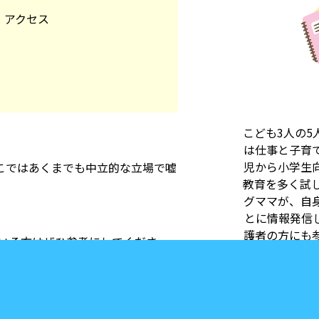
・アクセス
こども3人の5
は仕事と子育
児から小学生
こではあくまでも中立的な立場で嘘
教育を多く試し
グママが、自
とに情報発信
護者の方にも
っている方はぜひ参考にしてくださ
ドバイスをお
け教材の比較
てれば幸いで
ついて】本サ