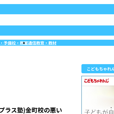
・予備校・教室
通信教育・教材
こどもちゃれ
マプラス塾)金町校の悪い