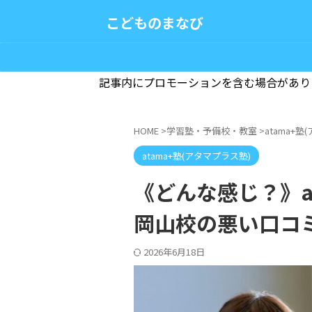
こどものまなび
記事内にプロモーションを含む場合があり
HOME
>
学習塾・予備校・教室
>
atama+
atama+塾(アタマプラス塾)
《どんな感じ？》at
岡山校の悪い口コ
2026年6月18日