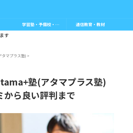
学習塾・予備校・教室
通信教育・教材
ます
塾(アタマプラス塾)
>
ama+塾(アタマプラス塾)
ミから良い評判まで