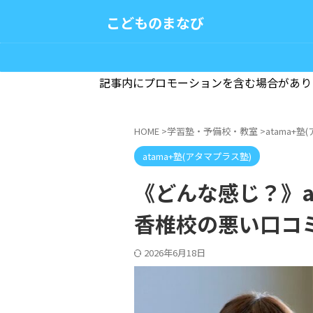
こどものまなび
記事内にプロモーションを含む場合があり
HOME
>
学習塾・予備校・教室
>
atama+
atama+塾(アタマプラス塾)
《どんな感じ？》at
香椎校の悪い口コ
2026年6月18日