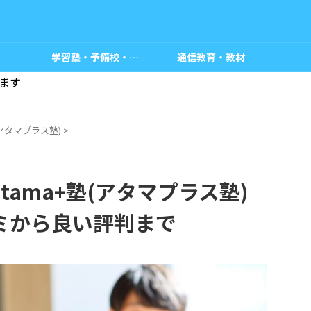
学習塾・予備校・教室
通信教育・教材
ます
塾(アタマプラス塾)
>
ama+塾(アタマプラス塾)
ミから良い評判まで