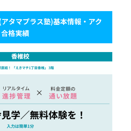
塾(アタマプラス塾)基本情報・アク
・合格実績