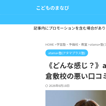
こどものまなび
記事内にプロモーションを含む場合があり
HOME
>
学習塾・予備校・教室
>
atama+
atama+塾(アタマプラス塾)
《どんな感じ？》at
倉敷校の悪い口コ
2026年6月18日