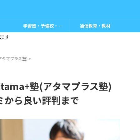
学習塾・予備校・教室
通信教育・教材
ます
塾(アタマプラス塾)
>
ama+塾(アタマプラス塾)
ミから良い評判まで