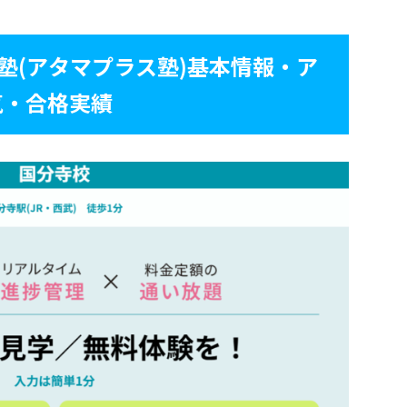
+塾(アタマプラス塾)基本情報・ア
気・合格実績