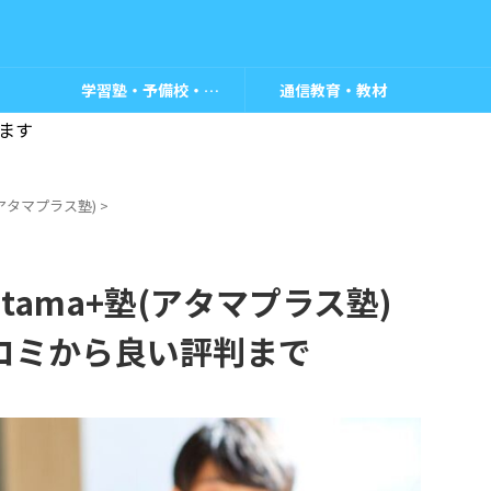
学習塾・予備校・教室
通信教育・教材
ます
塾(アタマプラス塾)
>
ama+塾(アタマプラス塾)
コミから良い評判まで