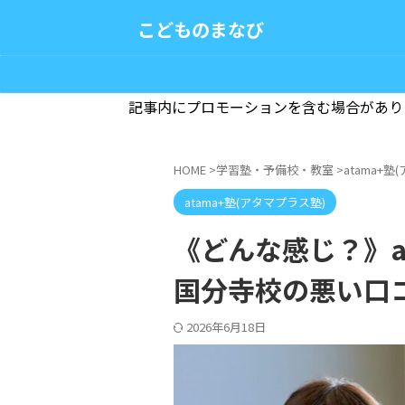
こどものまなび
記事内にプロモーションを含む場合があり
HOME
>
学習塾・予備校・教室
>
atama+
atama+塾(アタマプラス塾)
《どんな感じ？》at
国分寺校の悪い口
2026年6月18日