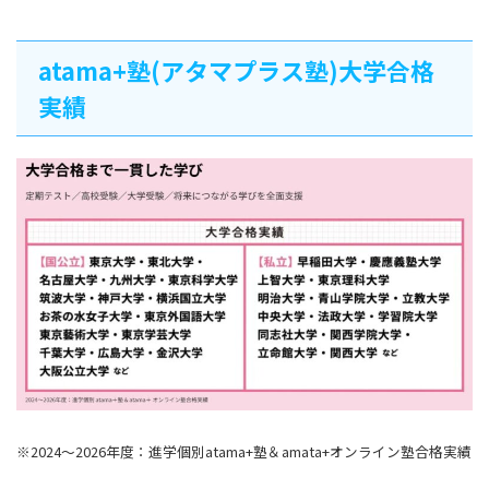
atama+塾(アタマプラス塾)大学合格
実績
※2024～2026年度：進学個別atama+塾＆amata+オンライン塾合格実績