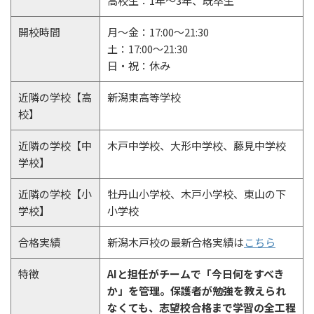
高校生：1年～3年、既卒生
開校時間
月～金：17:00～21:30
土：17:00～21:30
日・祝：休み
近隣の学校【高
新潟東高等学校
校】
近隣の学校【中
木戸中学校、大形中学校、藤見中学校
学校】
近隣の学校【小
牡丹山小学校、木戸小学校、東山の下
学校】
小学校
合格実績
新潟木戸校の最新合格実績は
こちら
特徴
AIと担任がチームで「今日何をすべき
か」を管理。保護者が勉強を教えられ
なくても、志望校合格まで学習の全工程