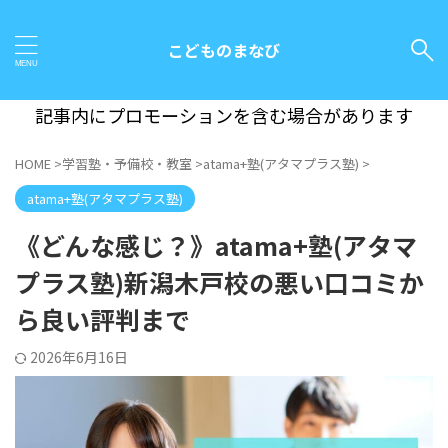
こどものまなび
記事内にプロモーションを含む場合があります
HOME
>
学習塾・予備校・教室
>
atama+塾(アタマプラス塾)
>
atama+塾(アタマプラス塾)
《どんな感じ？》atama+塾(アタマ
プラス塾)新潟木戸校の悪い口コミか
ら良い評判まで
2026年6月16日