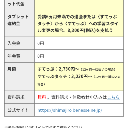
ット代金
タブレット
受講6ヵ月未満での退会または〈すてっぷ
違約金
タッチ〉から〈すてっぷ〉への学習スタイ
ル変更の場合、8,300円(税込)を支払う
入会金
0円
年会費
0円
月額
すてっぷ：2,730円〜
（12ヶ月一括払いの場合）
すてっぷタッチ：3,230円〜
（12ヶ月一括払いの
場合）
資料請求
無料
。資料請求・体験教材申込みは
こちら
公式サイト
https://shimajiro.benesse.ne.jp/
※最新情報は公式サイトで必ずご確認ください。