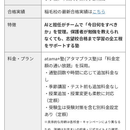
合格実績
稲毛校の最新合格実績は
こちら
特徴
AIと担任がチームで「今日何をすべき
か」を管理。保護者が勉強を教えられ
なくても、志望校合格まで学習の全工程
をサポートする塾
料金・プラン
atama+塾(アタマプラス塾)は「料金定
額の通い放題」を採用。
・通塾回数や時間に応じて追加料金な
し
・季節講習・テスト前も追加料金なし
・授業追加・授業変更も柔軟に対応
（定額）
・受験生は受験対策を含む別料金設定
あり（定額）
※具体的な月額は各校舎・キャンペーンにより異なる
ため、詳細はお住まいの校舎・公式サイトより確認。