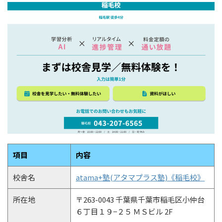
項目
内容
校舎名
atama+塾(アタマプラス塾)《稲毛校》
所在地
〒263-0043 千葉県千葉市稲毛区小仲台
６丁目１９−２５ ＭＳビル 2F