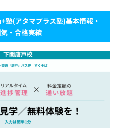
a+塾(アタマプラス塾)基本情報・
囲気・合格実績