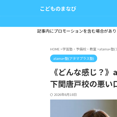
こどものまなび
記事内にプロモーションを含む場合があり
HOME
>
学習塾・予備校・教室
>
atama+
atama+塾(アタマプラス塾)
《どんな感じ？》at
下関唐戸校の悪い
2026年6月18日