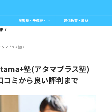
学習塾・予備校・教室
通信教育・教材
ます
塾(アタマプラス塾)
>
ama+塾(アタマプラス塾)
口コミから良い評判まで