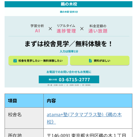
項目
内容
校舎名
atama+塾(アタマプラス塾)《鵜の木
校》
所在地
〒146-0091 東京都大田区鵜の木１丁目