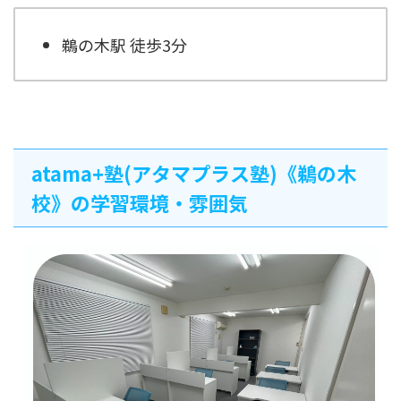
鵜の木駅 徒歩3分
atama+塾(アタマプラス塾)《鵜の木
校》の学習環境・雰囲気