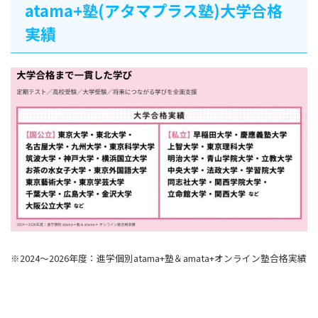
atama+塾(アタマプラス塾)大学合格
実績
※2024～2026年度：進学個別atama+塾＆amata+オンライン塾合格実績