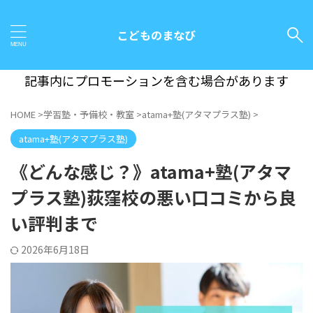
こどものまなび
記事内にプロモーションを含む場合があります
HOME
>
学習塾・予備校・教室
>
atama+塾(アタマプラス塾)
>
atama+塾(アタマプラス塾)
《どんな感じ？》atama+塾(アタマ
プラス塾)荻窪校の悪い口コミから良
い評判まで
2026年6月18日