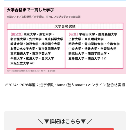
※2024～2026年度：進学個別atama+塾＆amata+オンライン塾合格実績
＼ ▼詳細はこちら▼ ／