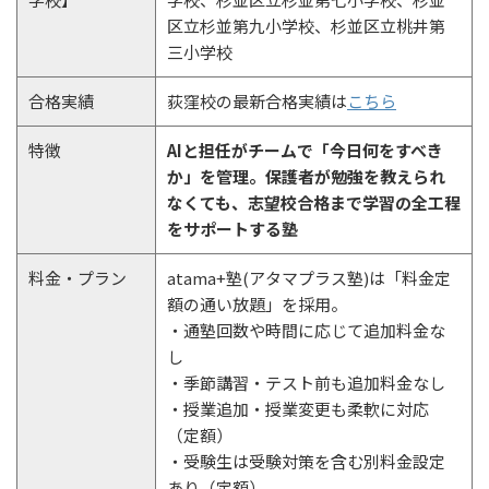
区立杉並第九小学校、杉並区立桃井第
三小学校
合格実績
荻窪校の最新合格実績は
こちら
特徴
AIと担任がチームで「今日何をすべき
か」を管理。保護者が勉強を教えられ
なくても、志望校合格まで学習の全工程
をサポートする塾
料金・プラン
atama+塾(アタマプラス塾)は「料金定
額の通い放題」を採用。
・通塾回数や時間に応じて追加料金な
し
・季節講習・テスト前も追加料金なし
・授業追加・授業変更も柔軟に対応
（定額）
・受験生は受験対策を含む別料金設定
あり（定額）