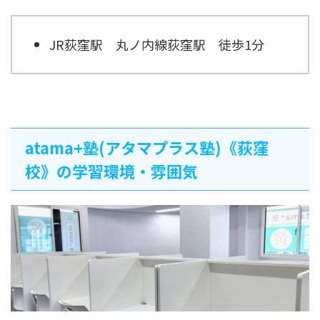
JR荻窪駅 丸ノ内線荻窪駅 徒歩1分
atama+塾(アタマプラス塾)《荻窪
校》の学習環境・雰囲気