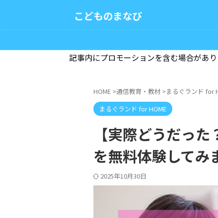
こどものまなび
記事内にプロモーションを含む場合があり
HOME
>
通信教育・教材
>
まるぐランド for 
まるぐランド for HOME
【実際どうだった？】
を無料体験してみ
2025年10月30日