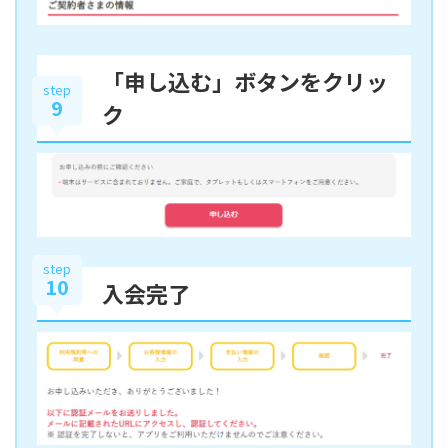
「申し込む」ボタンをクリッ
step
9
ク
step
10
入会完了