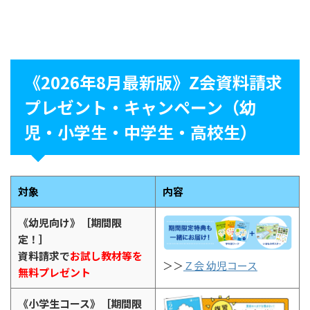
《2026年8月最新版》Z会資料請求
プレゼント・キャンペーン（幼
児・小学生・中学生・高校生）
対象
内容
《幼児向け》［期間限
定！］
資料請求で
お試し教材等を
＞＞
Ｚ会 幼児コース
無料プレゼント
《小学生コース》［期間限